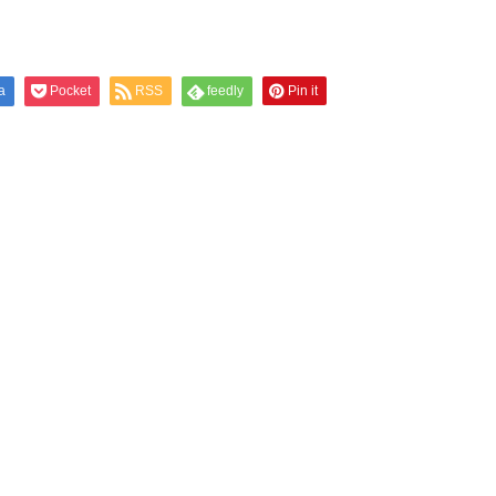
a
Pocket
RSS
feedly
Pin it