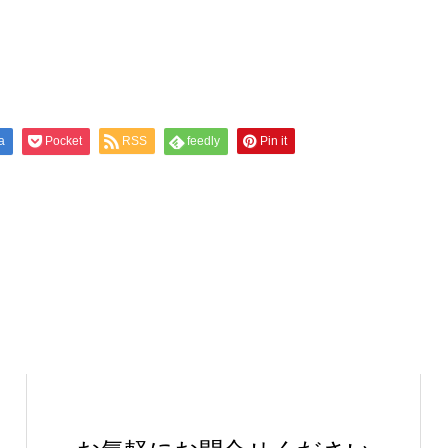
a
Pocket
RSS
feedly
Pin it