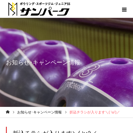
お知らせ･キャンペーン情報
お知らせ･キャンペーン情報
折込チラシが入ります＼( ‘ω’)／
ホーム