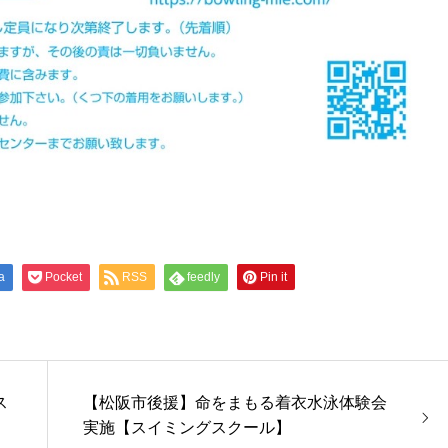
a
Pocket
RSS
feedly
Pin it
ス
【松阪市後援】命をまもる着衣水泳体験会
実施【スイミングスクール】