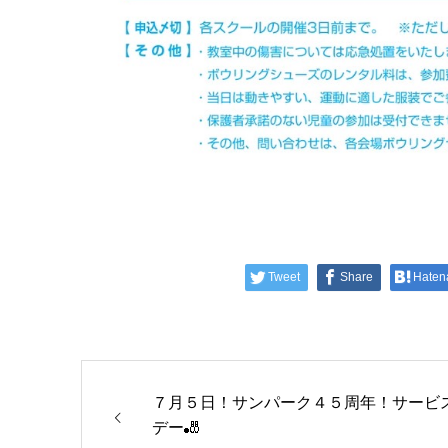
Tweet
Share
Haten
７月５日！サンパーク４５周年！サービ
デー🎳