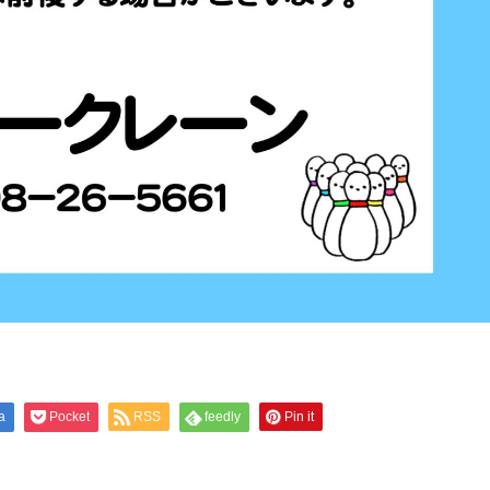
a
Pocket
RSS
feedly
Pin it