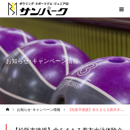
お知らせ･キャンペーン情報
お知らせ･キャンペーン情報
【松阪市後援】命をまもる着衣水泳体験会実施【スイミングスクール】
ホーム