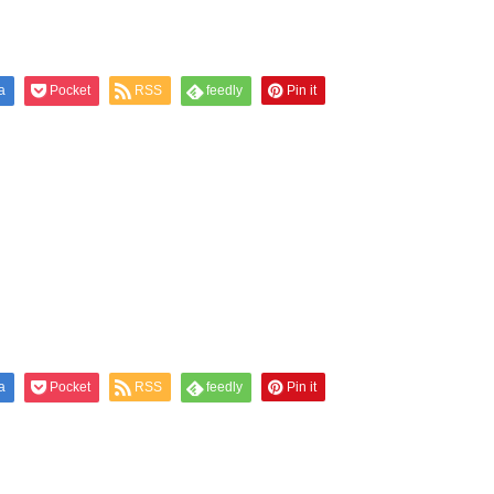
a
Pocket
RSS
feedly
Pin it
a
Pocket
RSS
feedly
Pin it