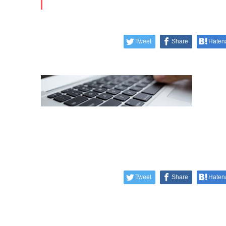
Tweet
Share
Haten
Tweet
Share
Haten